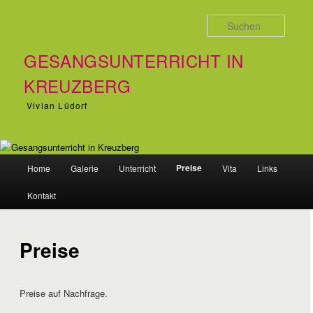
Zum Inhalt wechseln
Suche
GESANGSUNTERRICHT IN
KREUZBERG
Vivian Lüdorf
Hauptmenü
Preise
Home
Galerie
Unterricht
Vita
Links
Kontakt
Preise
Preise auf Nachfrage.